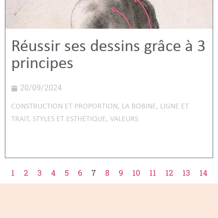
Réussir ses dessins grâce à 3
principes
20/09/2024
CONSTRUCTION ET PROPORTION
,
LA BOBINE
,
LIGNE ET
TRAIT
,
STYLES ET ESTHÉTIQUE
,
VALEURS
1
2
3
4
5
6
7
8
9
10
11
12
13
14