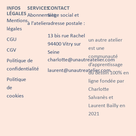
INFOS
SERVICES
CONTACT
LÉGALES
Abonnement
Siège social et
Mentions
à l'atelier
adresse postale :
légales
13 bis rue Rachel
CGU
un autre atelier
94400 Vitry sur
est une
CGV
Seine
communauté
charlotte@unautreatelier.com
Politique de
d’apprentissage
confidentialité
laurent@unautreatelier.com
du dessin 100% en
Politique
ligne fondée par
de
Charlotte
cookies
Salvanès et
Laurent Bailly en
2021