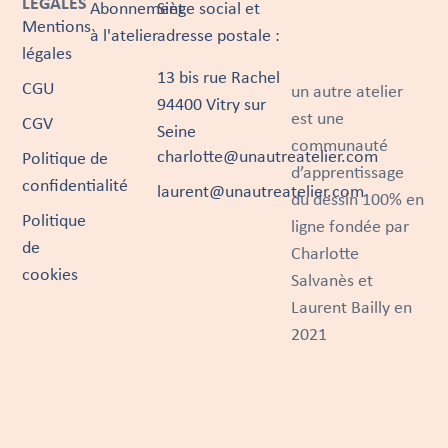
LÉGALES
Abonnement
Siège social et
Mentions
à l'atelier
adresse postale :
légales
13 bis rue Rachel
CGU
un autre atelier
94400 Vitry sur
est une
CGV
Seine
communauté
charlotte@unautreatelier.com
Politique de
d’apprentissage
confidentialité
laurent@unautreatelier.com
du dessin 100% en
Politique
ligne fondée par
de
Charlotte
cookies
Salvanès et
Laurent Bailly en
2021