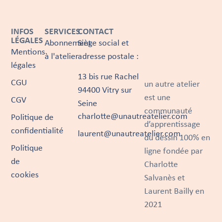
INFOS
SERVICES
CONTACT
LÉGALES
Abonnement
Siège social et
Mentions
à l'atelier
adresse postale :
légales
13 bis rue Rachel
CGU
un autre atelier
94400 Vitry sur
est une
CGV
Seine
communauté
charlotte@unautreatelier.com
Politique de
d’apprentissage
confidentialité
laurent@unautreatelier.com
du dessin 100% en
Politique
ligne fondée par
de
Charlotte
cookies
Salvanès et
Laurent Bailly en
2021