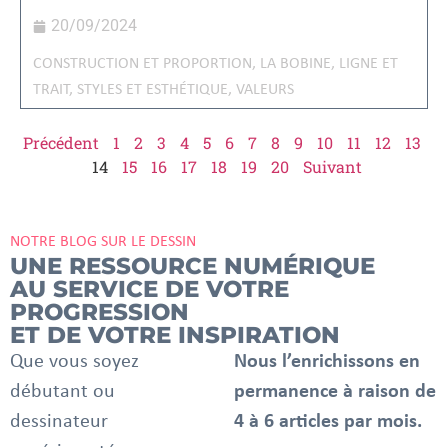
20/09/2024
CONSTRUCTION ET PROPORTION
,
LA BOBINE
,
LIGNE ET
TRAIT
,
STYLES ET ESTHÉTIQUE
,
VALEURS
Précédent
1
2
3
4
5
6
7
8
9
10
11
12
13
14
15
16
17
18
19
20
Suivant
NOTRE BLOG SUR LE DESSIN
UNE RESSOURCE NUMÉRIQUE
AU SERVICE DE VOTRE
PROGRESSION
ET DE VOTRE INSPIRATION
Que vous soyez
Nous l’enrichissons en
débutant ou
permanence à raison de
dessinateur
4 à 6 articles par mois.