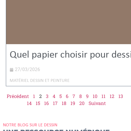
Quel papier choisir pour dess
27/03/2026
MATÉRIEL DESSIN ET PEINTURE
Précédent
1
2
3
4
5
6
7
8
9
10
11
12
13
14
15
16
17
18
19
20
Suivant
NOTRE BLOG SUR LE DESSIN