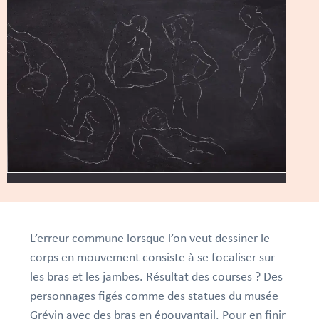
L’erreur commune lorsque l’on veut dessiner le
corps en mouvement consiste à se focaliser sur
les bras et les jambes. Résultat des courses ? Des
personnages figés comme des statues du musée
Grévin
avec des bras en épouvantail
. Pour en finir