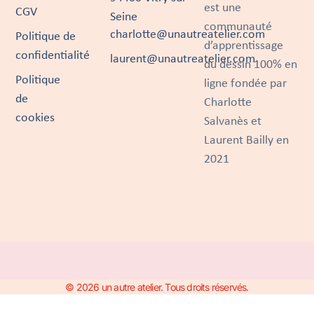
est une
CGV
Seine
communauté
charlotte@unautreatelier.com
Politique de
d’apprentissage
confidentialité
laurent@unautreatelier.com
du dessin 100% en
Politique
ligne fondée par
de
Charlotte
cookies
Salvanès et
Laurent Bailly en
2021
© 2026 un autre atelier. Tous droits réservés.