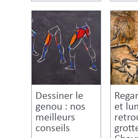
Dessiner le
Rega
genou : nos
et lu
meilleurs
retro
conseils
grott