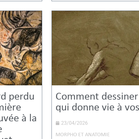
rd perdu
Comment dessiner l
mière
qui donne vie à vo
uvée à la
23/04/2026
e
MORPHO ET ANATOMIE