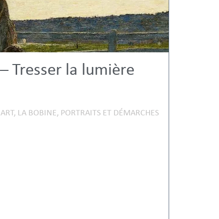
– Tresser la lumière
'ART
,
LA BOBINE
,
PORTRAITS ET DÉMARCHES