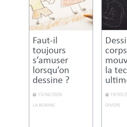
Faut-il
Dessi
toujours
corps
s’amuser
mouv
lorsqu’on
la te
dessine ?
ultim
15/06/2026
19/05/
LA BOBINE
DIVERS