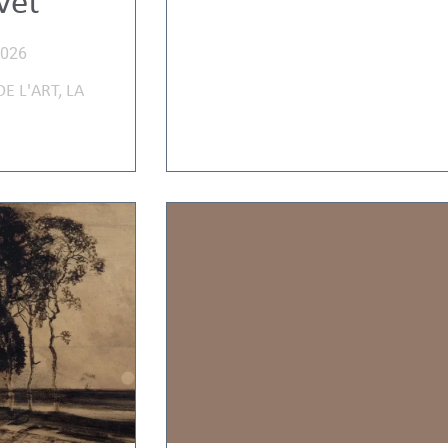
vet
2026
DE L'ART
,
LA