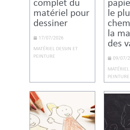
complet du
papie
matériel pour
le pl
dessiner
chem
la ma
17/07/2026
des v
MATÉRIEL DESSIN ET
PEINTURE
09/07/
MATÉRIEL 
PEINTURE