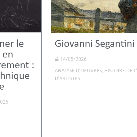
ner le
Giovanni Segantini 
 en
14/05/2026
ement :
ANALYSE D'OEUVRES
,
HISTOIRE DE L
chnique
D'ARTISTES
e
2026