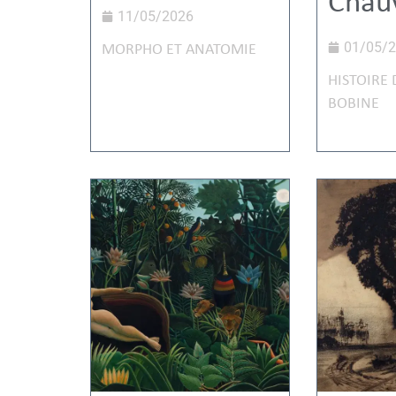
Chau
11/05/2026
01/05/
MORPHO ET ANATOMIE
HISTOIRE 
BOBINE