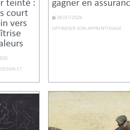
r teinté :
gagner en assuran
us court
06/07/2026
in vers
OPTIMISER SON APPRENTISSAGE
îtrise
aleurs
2026
DESSIN ET