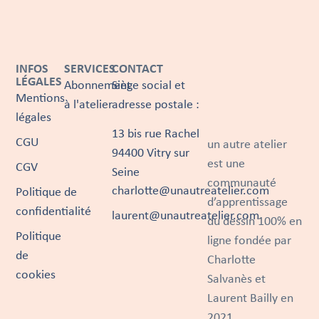
INFOS
SERVICES
CONTACT
LÉGALES
Abonnement
Siège social et
Mentions
à l'atelier
adresse postale :
légales
13 bis rue Rachel
CGU
un autre atelier
94400 Vitry sur
est une
CGV
Seine
communauté
charlotte@unautreatelier.com
Politique de
d’apprentissage
confidentialité
laurent@unautreatelier.com
du dessin 100% en
Politique
ligne fondée par
de
Charlotte
cookies
Salvanès et
Laurent Bailly en
2021