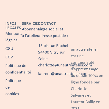
INFOS
SERVICES
CONTACT
LÉGALES
Abonnement
Siège social et
Mentions
à l'atelier
adresse postale :
légales
13 bis rue Rachel
CGU
un autre atelier
94400 Vitry sur
est une
CGV
Seine
communauté
charlotte@unautreatelier.com
Politique de
d’apprentissage
confidentialité
laurent@unautreatelier.com
du dessin 100% en
Politique
ligne fondée par
de
Charlotte
cookies
Salvanès et
Laurent Bailly en
2021