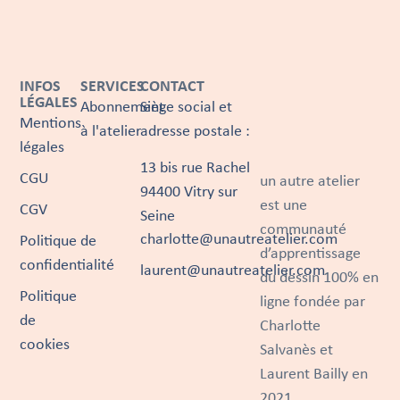
INFOS
SERVICES
CONTACT
LÉGALES
Abonnement
Siège social et
Mentions
à l'atelier
adresse postale :
légales
13 bis rue Rachel
CGU
un autre atelier
94400 Vitry sur
est une
CGV
Seine
communauté
charlotte@unautreatelier.com
Politique de
d’apprentissage
confidentialité
laurent@unautreatelier.com
du dessin 100% en
Politique
ligne fondée par
de
Charlotte
cookies
Salvanès et
Laurent Bailly en
2021