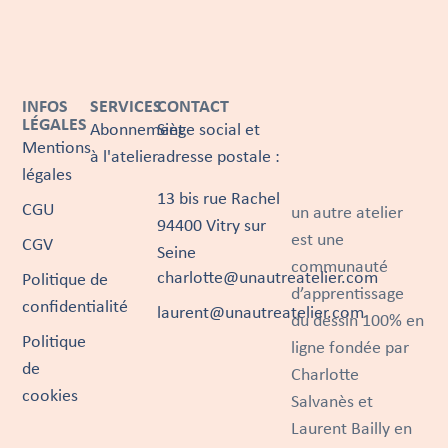
INFOS
SERVICES
CONTACT
LÉGALES
Abonnement
Siège social et
Mentions
à l'atelier
adresse postale :
légales
13 bis rue Rachel
CGU
un autre atelier
94400 Vitry sur
est une
CGV
Seine
communauté
charlotte@unautreatelier.com
Politique de
d’apprentissage
confidentialité
laurent@unautreatelier.com
du dessin 100% en
Politique
ligne fondée par
de
Charlotte
cookies
Salvanès et
Laurent Bailly en