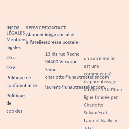
INFOS
SERVICES
CONTACT
LÉGALES
Abonnement
Siège social et
Mentions
à l'atelier
adresse postale :
légales
13 bis rue Rachel
CGU
un autre atelier
94400 Vitry sur
est une
CGV
Seine
communauté
charlotte@unautreatelier.com
Politique de
d’apprentissage
confidentialité
laurent@unautreatelier.com
du dessin 100% en
Politique
ligne fondée par
de
Charlotte
cookies
Salvanès et
Laurent Bailly en
2021