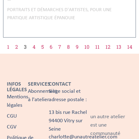
PORTRAITS ET DÉMARCHES D'ARTISTES
,
POUR UNE
PRATIQUE ARTISTIQUE ÉPANOUIE
1
2
3
4
5
6
7
8
9
10
11
12
13
14
INFOS
SERVICES
CONTACT
LÉGALES
Abonnement
Siège social et
Mentions
à l'atelier
adresse postale :
légales
13 bis rue Rachel
CGU
un autre atelier
94400 Vitry sur
est une
CGV
Seine
communauté
charlotte@unautreatelier.com
Politique de