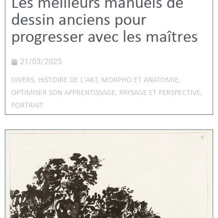
Les meilleurs manuels de
dessin anciens pour
progresser avec les maîtres
21/03/2025
DIVERS
,
HISTOIRE DE L'ART
,
MORPHO ET ANATOMIE
,
OPTIMISER SON APPRENTISSAGE
,
PAYSAGE ET PERSPECTIVE
,
PORTRAIT