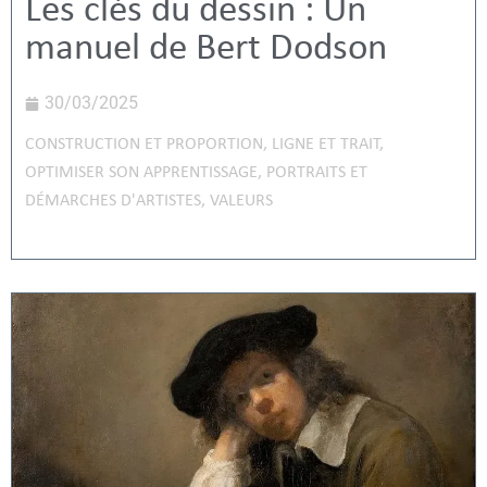
Les clés du dessin : Un
manuel de Bert Dodson
30/03/2025
CONSTRUCTION ET PROPORTION
,
LIGNE ET TRAIT
,
OPTIMISER SON APPRENTISSAGE
,
PORTRAITS ET
DÉMARCHES D'ARTISTES
,
VALEURS