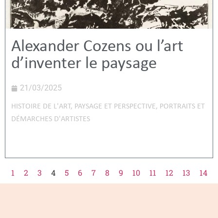
Alexander Cozens ou l’art
d’inventer le paysage
21/03/2025
HISTOIRE DE L'ART
,
PAYSAGE ET PERSPECTIVE
,
PORTRAITS ET
DÉMARCHES D'ARTISTES
1
2
3
4
5
6
7
8
9
10
11
12
13
14