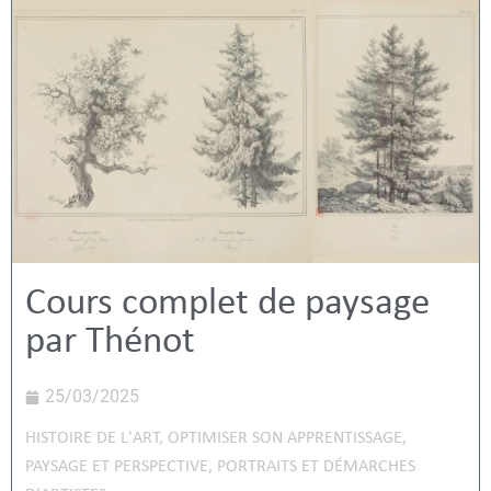
Cours complet de paysage
par Thénot
25/03/2025
HISTOIRE DE L'ART
,
OPTIMISER SON APPRENTISSAGE
,
PAYSAGE ET PERSPECTIVE
,
PORTRAITS ET DÉMARCHES