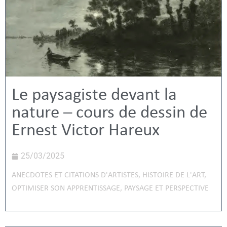
Le paysagiste devant la
nature – cours de dessin de
Ernest Victor Hareux
25/03/2025
ANECDOTES ET CITATIONS D'ARTISTES
,
HISTOIRE DE L'ART
,
OPTIMISER SON APPRENTISSAGE
,
PAYSAGE ET PERSPECTIVE