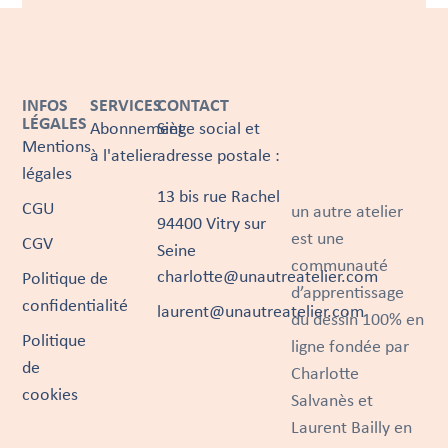
INFOS
SERVICES
CONTACT
LÉGALES
Abonnement
Siège social et
Mentions
à l'atelier
adresse postale :
légales
13 bis rue Rachel
CGU
un autre atelier
94400 Vitry sur
est une
CGV
Seine
communauté
charlotte@unautreatelier.com
Politique de
d’apprentissage
confidentialité
laurent@unautreatelier.com
du dessin 100% en
Politique
ligne fondée par
de
Charlotte
cookies
Salvanès et
Laurent Bailly en