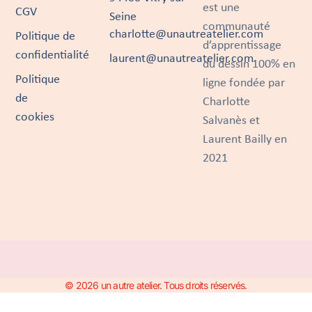
est une
CGV
Seine
communauté
charlotte@unautreatelier.com
Politique de
d’apprentissage
confidentialité
laurent@unautreatelier.com
du dessin 100% en
Politique
ligne fondée par
de
Charlotte
cookies
Salvanès et
Laurent Bailly en
2021
© 2026 un autre atelier. Tous droits réservés.