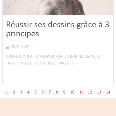
Réussir ses dessins grâce à 3
principes
20/09/2024
CONSTRUCTION ET PROPORTION
,
LA BOBINE
,
LIGNE ET
TRAIT
,
STYLES ET ESTHÉTIQUE
,
VALEURS
1
2
3
4
5
6
7
8
9
10
11
12
13
14