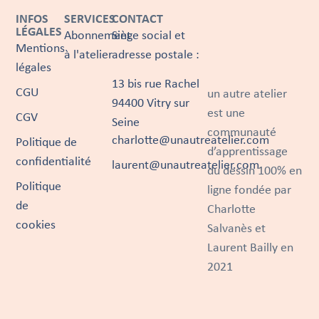
INFOS
SERVICES
CONTACT
LÉGALES
Abonnement
Siège social et
Mentions
à l'atelier
adresse postale :
légales
13 bis rue Rachel
CGU
un autre atelier
94400 Vitry sur
est une
CGV
Seine
communauté
charlotte@unautreatelier.com
Politique de
d’apprentissage
confidentialité
laurent@unautreatelier.com
du dessin 100% en
Politique
ligne fondée par
de
Charlotte
cookies
Salvanès et
Laurent Bailly en
2021