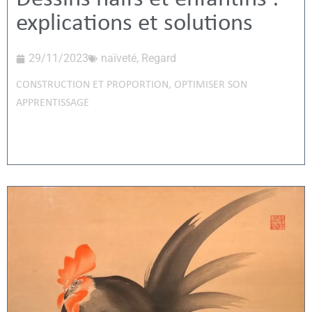
explications et solutions
29/11/2023
naïveté
,
Regard
CONSTRUCTION ET PROPORTION
,
OPTIMISER SON
APPRENTISSAGE