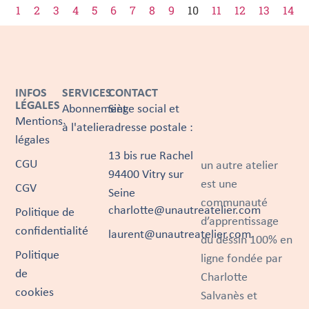
1
2
3
4
5
6
7
8
9
10
11
12
13
14
INFOS
SERVICES
CONTACT
LÉGALES
Abonnement
Siège social et
Mentions
à l'atelier
adresse postale :
légales
13 bis rue Rachel
CGU
un autre atelier
94400 Vitry sur
est une
CGV
Seine
communauté
charlotte@unautreatelier.com
Politique de
d’apprentissage
confidentialité
laurent@unautreatelier.com
du dessin 100% en
Politique
ligne fondée par
de
Charlotte
cookies
Salvanès et