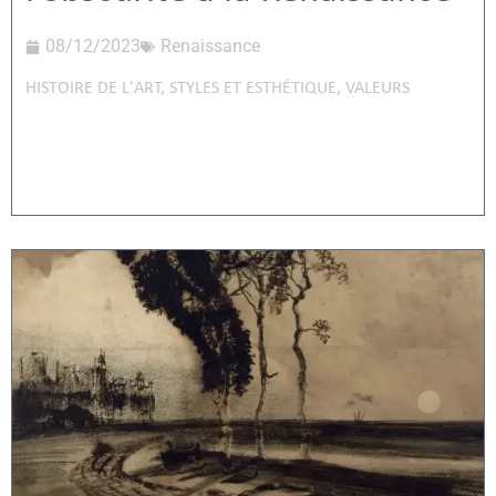
08/12/2023
Renaissance
HISTOIRE DE L'ART
,
STYLES ET ESTHÉTIQUE
,
VALEURS