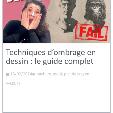
Techniques d’ombrage en
dessin : le guide complet
13/02/2024
hachure
,
motif
,
plat de crayon
VALEURS