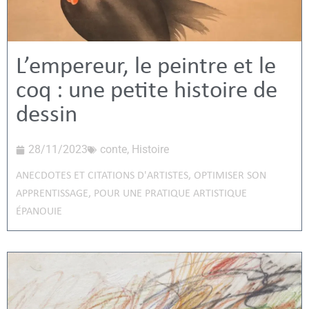
L’empereur, le peintre et le
coq : une petite histoire de
dessin
28/11/2023
conte
,
Histoire
ANECDOTES ET CITATIONS D'ARTISTES
,
OPTIMISER SON
APPRENTISSAGE
,
POUR UNE PRATIQUE ARTISTIQUE
ÉPANOUIE