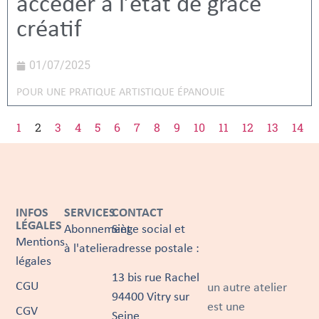
accéder à l’état de grâce
créatif
01/07/2025
POUR UNE PRATIQUE ARTISTIQUE ÉPANOUIE
1
2
3
4
5
6
7
8
9
10
11
12
13
14
INFOS
SERVICES
CONTACT
LÉGALES
Abonnement
Siège social et
Mentions
à l'atelier
adresse postale :
légales
13 bis rue Rachel
CGU
un autre atelier
94400 Vitry sur
est une
CGV
Seine