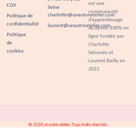
est une
CGV
Seine
communauté
charlotte@unautreatelier.com
Politique de
d’apprentissage
confidentialité
laurent@unautreatelier.com
du dessin 100% en
Politique
ligne fondée par
de
Charlotte
cookies
Salvanès et
Laurent Bailly en
2021
© 2026 un autre atelier. Tous droits réservés.