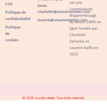
est une
CGV
Seine
communauté
charlotte@unautreatelier.com
Politique de
d’apprentissage
confidentialité
laurent@unautreatelier.com
du dessin 100% en
Politique
ligne fondée par
de
Charlotte
cookies
Salvanès et
Laurent Bailly en
2021
© 2026 un autre atelier. Tous droits réservés.