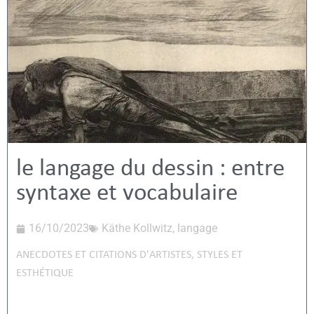
le langage du dessin : entre
syntaxe et vocabulaire
16/10/2023
Käthe Kollwitz
,
langage
ANECDOTES ET CITATIONS D'ARTISTES
,
STYLES ET
ESTHÉTIQUE