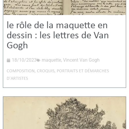
le rôle de la maquette en
dessin : les lettres de Van
Gogh
18/10/2023
maquette
,
Vincent Van Gogh
COMPOSITION
,
CROQUIS
,
PORTRAITS ET DÉMARCHES
D'ARTISTES