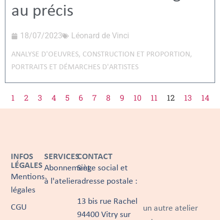
au précis
18/07/2023
Léonard de Vinci
ANALYSE D'OEUVRES
,
CONSTRUCTION ET PROPORTION
,
PORTRAITS ET DÉMARCHES D'ARTISTES
1
2
3
4
5
6
7
8
9
10
11
12
13
14
INFOS
SERVICES
CONTACT
LÉGALES
Abonnement
Siège social et
Mentions
à l'atelier
adresse postale :
légales
13 bis rue Rachel
CGU
un autre atelier
94400 Vitry sur