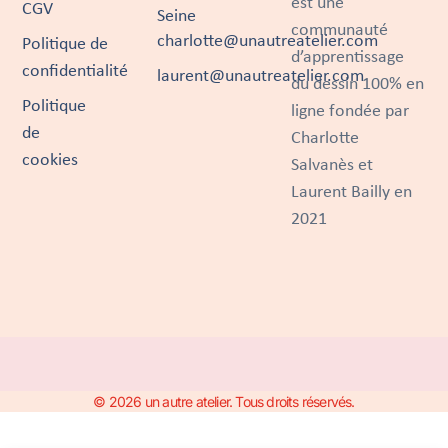
est une
CGV
Seine
communauté
charlotte@unautreatelier.com
Politique de
d’apprentissage
confidentialité
laurent@unautreatelier.com
du dessin 100% en
Politique
ligne fondée par
de
Charlotte
cookies
Salvanès et
Laurent Bailly en
2021
© 2026 un autre atelier. Tous droits réservés.