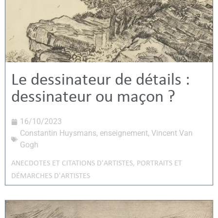
Le dessinateur de détails :
dessinateur ou maçon ?
16/10/2023
Constantin Huysmans
,
enseignement
,
Vincent Van
Gogh
ANECDOTES ET CITATIONS D'ARTISTES
,
PORTRAITS ET
DÉMARCHES D'ARTISTES