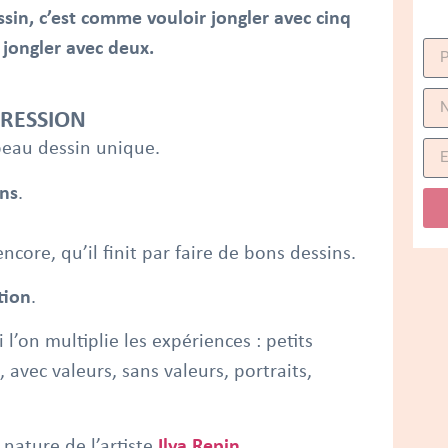
ssin, c’est comme vouloir jongler avec cinq
 jongler avec deux.
GRESSION
 beau dessin unique.
ins
.
encore, qu’il finit par faire de bons dessins.
tion
.
 l’on multiplie les expériences : petits
 avec valeurs, sans valeurs, portraits,
nature de l’artiste
Ilya Repin