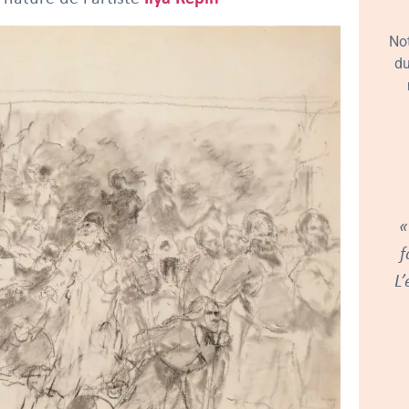
No
du
«
f
L’