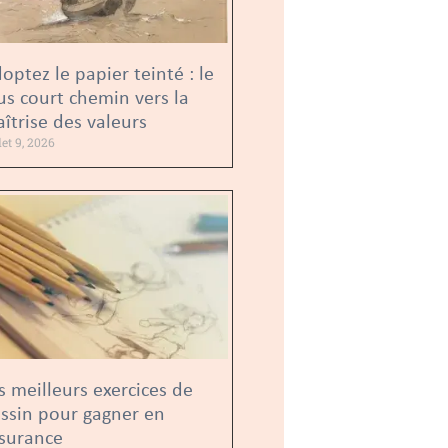
optez le papier teinté : le
us court chemin vers la
îtrise des valeurs
llet 9, 2026
s meilleurs exercices de
ssin pour gagner en
surance