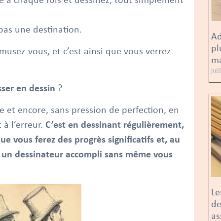
re à chaque fois et dessinez, tout simplement
 pas une destination.
Ad
pl
 amusez-vous, et c’est ainsi que vous verrez
ma
jui
ser en dessin
?
e et encore, sans pression de perfection, en
 à l’erreur.
C’est en dessinant régulièrement,
e vous ferez des progrès significatifs et, au
 un dessinateur accompli sans même vous
Le
de
as