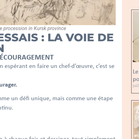
he procession in Kursk province
ESSAIS : LA VOIE DE
N
E DÉCOURAGEMENT
n espérant en faire un chef-d’œuvre, c’est se
Le
po
urager.
jui
omme un défi unique, mais comme une étape
tinu.