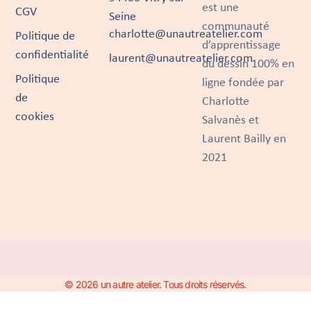
est une
CGV
Seine
communauté
charlotte@unautreatelier.com
Politique de
d’apprentissage
confidentialité
laurent@unautreatelier.com
du dessin 100% en
Politique
ligne fondée par
de
Charlotte
cookies
Salvanès et
Laurent Bailly en
2021
© 2026 un autre atelier. Tous droits réservés.