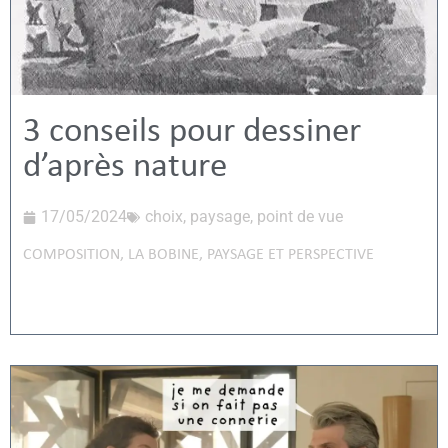
3 conseils pour dessiner
d’après nature
17/05/2024
choix
,
paysage
,
point de vue
COMPOSITION
,
LA BOBINE
,
PAYSAGE ET PERSPECTIVE