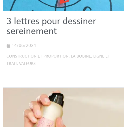
3 lettres pour dessiner
sereinement
14/06/2024
CONSTRUCTION ET PROPORTION
,
LA BOBINE
,
LIGNE ET
TRAIT
,
VALEURS