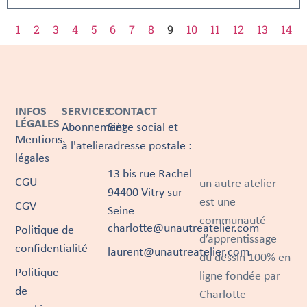
1
2
3
4
5
6
7
8
9
10
11
12
13
14
INFOS
SERVICES
CONTACT
LÉGALES
Abonnement
Siège social et
Mentions
à l'atelier
adresse postale :
légales
13 bis rue Rachel
CGU
un autre atelier
94400 Vitry sur
est une
CGV
Seine
communauté
charlotte@unautreatelier.com
Politique de
d’apprentissage
confidentialité
laurent@unautreatelier.com
du dessin 100% en
Politique
ligne fondée par
de
Charlotte