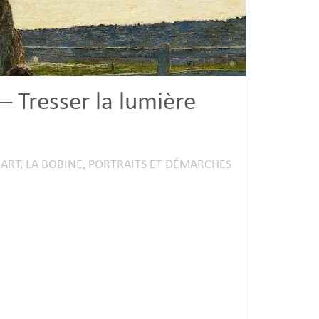
– Tresser la lumière
'ART
,
LA BOBINE
,
PORTRAITS ET DÉMARCHES