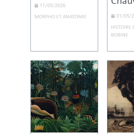
Chau
11/05/2026
01/05/
MORPHO ET ANATOMIE
HISTOIRE 
BOBINE