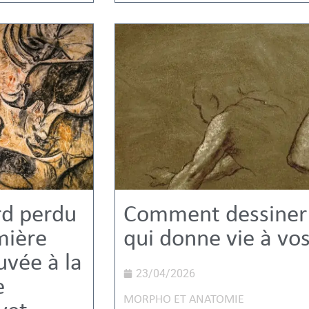
rd perdu
Comment dessiner l
mière
qui donne vie à vo
uvée à la
23/04/2026
e
MORPHO ET ANATOMIE