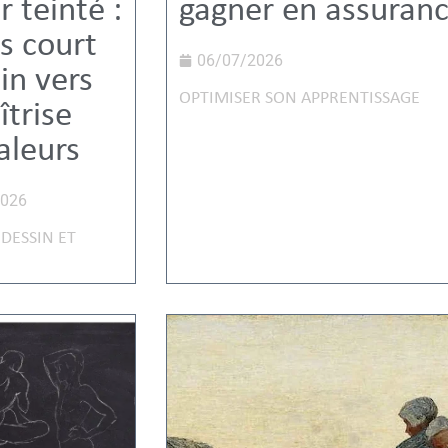
r teinté :
gagner en assuran
us court
06/07/2026
in vers
OPTIMISER SON APPRENTISSAGE
îtrise
aleurs
2026
DESSIN ET