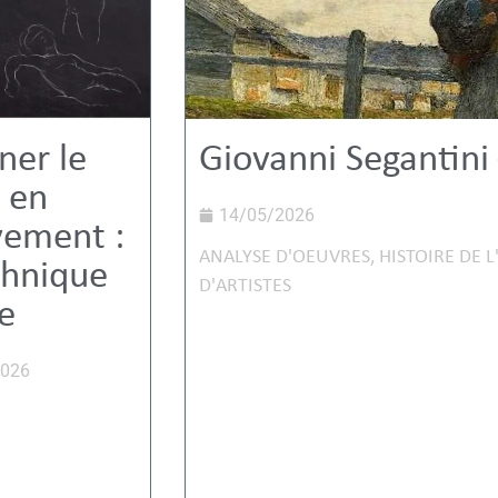
ner le
Giovanni Segantini 
 en
14/05/2026
ement :
ANALYSE D'OEUVRES
,
HISTOIRE DE L
chnique
D'ARTISTES
e
2026