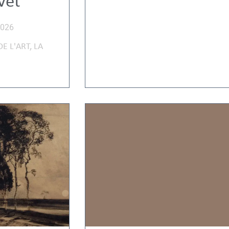
vet
2026
DE L'ART
,
LA