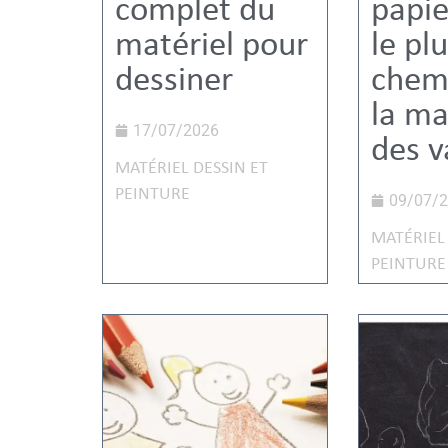
complet du
papie
matériel pour
le pl
dessiner
chem
la ma
17/07/2026
des v
MATÉRIEL DESSIN ET
PEINTURE
09/07/
MATÉRIEL 
PEINTURE