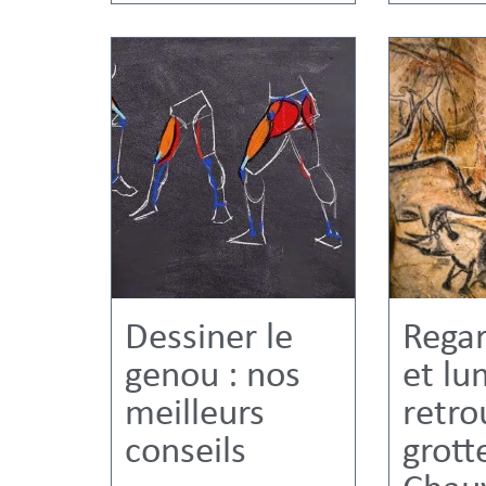
Dessiner le
Rega
genou : nos
et lu
meilleurs
retro
conseils
grott