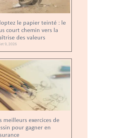
optez le papier teinté : le
us court chemin vers la
îtrise des valeurs
llet 9, 2026
s meilleurs exercices de
ssin pour gagner en
surance