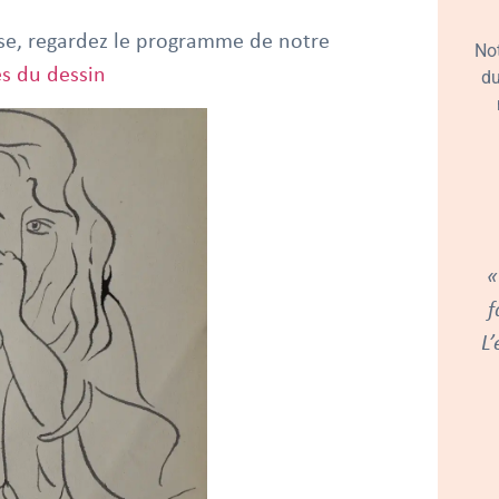
esse, regardez le programme de notre
No
s du dessin
du
«
f
L’