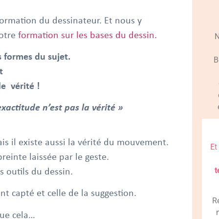
formation du dessinateur. Et nous y
notre
formation sur les bases du dessin.
N
s formes du sujet.
B
t
le vérité !
exactitude n’est pas la vérité »
mais il existe aussi la vérité du mouvement.
Et
reinte laissée par le geste.
t
es outils du dessin.
ent capté et celle de la suggestion.
R
que cela…