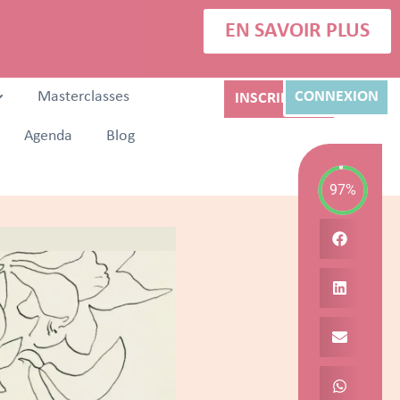
EN SAVOIR PLUS
Masterclasses
CONNEXION
INSCRIPTION
Agenda
Blog
97%