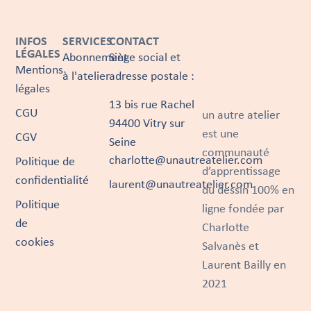
INFOS
SERVICES
CONTACT
LÉGALES
Abonnement
Siège social et
Mentions
à l'atelier
adresse postale :
légales
13 bis rue Rachel
CGU
un autre atelier
94400 Vitry sur
est une
CGV
Seine
communauté
charlotte@unautreatelier.com
Politique de
d’apprentissage
confidentialité
laurent@unautreatelier.com
du dessin 100% en
Politique
ligne fondée par
de
Charlotte
cookies
Salvanès et
Laurent Bailly en
2021