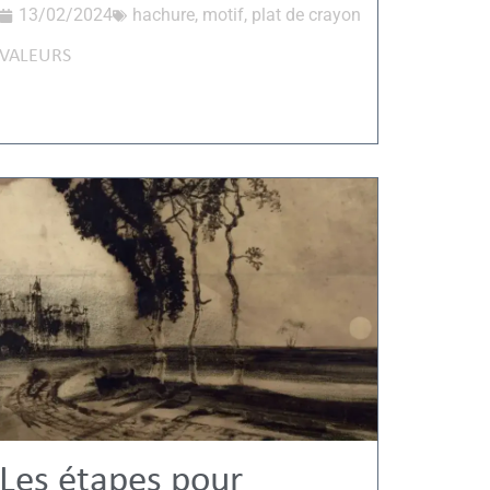
13/02/2024
hachure
,
motif
,
plat de crayon
VALEURS
Les étapes pour