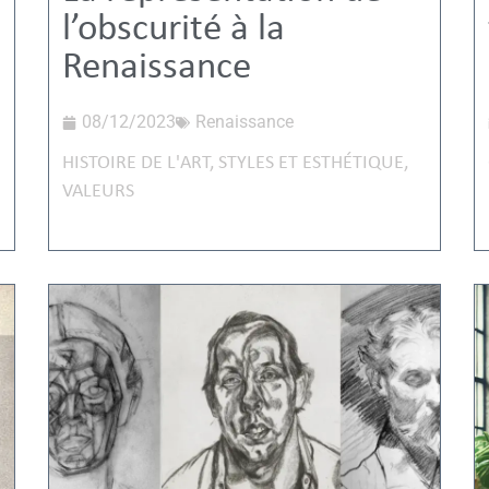
l’obscurité à la
Renaissance
08/12/2023
Renaissance
HISTOIRE DE L'ART
,
STYLES ET ESTHÉTIQUE
,
VALEURS