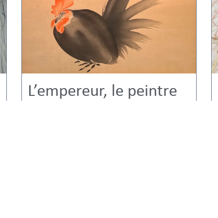
L’empereur, le peintre
et le coq : une petite
histoire de dessin
28/11/2023
conte
,
Histoire
ANECDOTES ET CITATIONS D'ARTISTES
,
OPTIMISER SON APPRENTISSAGE
,
POUR UNE
PRATIQUE ARTISTIQUE ÉPANOUIE