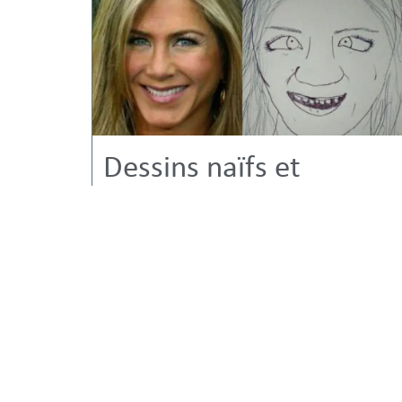
Dessins naïfs et
enfantins : explications
et solutions
29/11/2023
naïveté
,
Regard
CONSTRUCTION ET PROPORTION
,
OPTIMISER SON APPRENTISSAGE