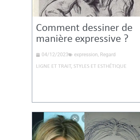
Comment dessiner de
manière expressive ?
04/12/2023
expression
,
Regard
LIGNE ET TRAIT
,
STYLES ET ESTHÉTIQUE