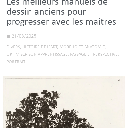
Les meilleurs manuels de
dessin anciens pour
progresser avec les maîtres
21/03/2025
DIVERS
,
HISTOIRE DE L'ART
,
MORPHO ET ANATOMIE
,
OPTIMISER SON APPRENTISSAGE
,
PAYSAGE ET PERSPECTIVE
,
PORTRAIT