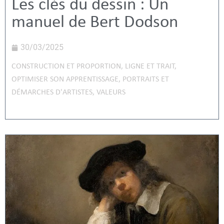
Les clés du dessin : Un
manuel de Bert Dodson
30/03/2025
CONSTRUCTION ET PROPORTION
,
LIGNE ET TRAIT
,
OPTIMISER SON APPRENTISSAGE
,
PORTRAITS ET
DÉMARCHES D'ARTISTES
,
VALEURS