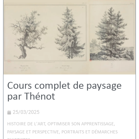
Cours complet de paysage
par Thénot
25/03/2025
HISTOIRE DE L'ART
,
OPTIMISER SON APPRENTISSAGE
,
PAYSAGE ET PERSPECTIVE
,
PORTRAITS ET DÉMARCHES