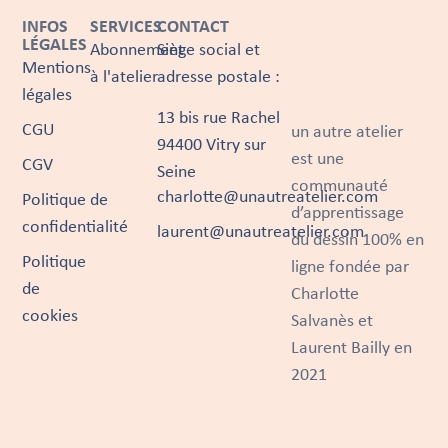
INFOS
SERVICES
CONTACT
LÉGALES
Abonnement
Siège social et
Mentions
à l'atelier
adresse postale :
légales
13 bis rue Rachel
CGU
un autre atelier
94400 Vitry sur
est une
CGV
Seine
communauté
charlotte@unautreatelier.com
Politique de
d’apprentissage
confidentialité
laurent@unautreatelier.com
du dessin 100% en
Politique
ligne fondée par
de
Charlotte
cookies
Salvanès et
Laurent Bailly en
2021