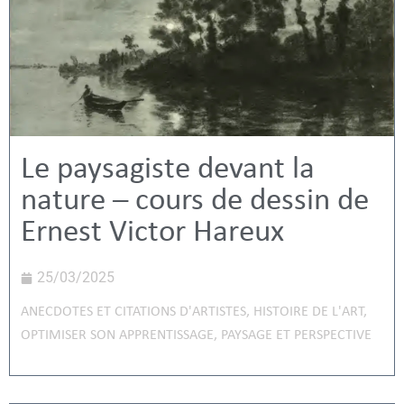
Le paysagiste devant la
nature – cours de dessin de
Ernest Victor Hareux
25/03/2025
ANECDOTES ET CITATIONS D'ARTISTES
,
HISTOIRE DE L'ART
,
OPTIMISER SON APPRENTISSAGE
,
PAYSAGE ET PERSPECTIVE