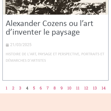
Alexander Cozens ou l’art
d’inventer le paysage
21/03/2025
HISTOIRE DE L'ART
,
PAYSAGE ET PERSPECTIVE
,
PORTRAITS ET
DÉMARCHES D'ARTISTES
1
2
3
4
5
6
7
8
9
10
11
12
13
14