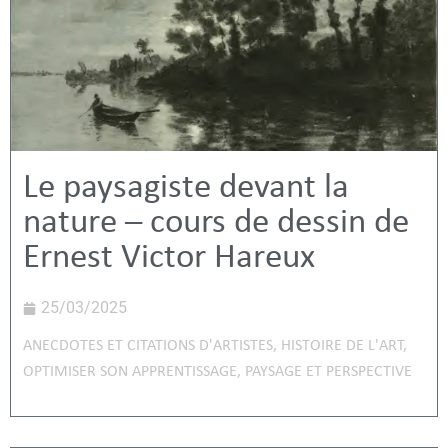
Le paysagiste devant la
nature – cours de dessin de
Ernest Victor Hareux
25/03/2025
ANECDOTES ET CITATIONS D'ARTISTES
,
HISTOIRE DE L'ART
,
OPTIMISER SON APPRENTISSAGE
,
PAYSAGE ET PERSPECTIVE