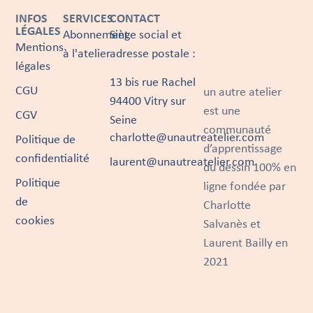
INFOS
SERVICES
CONTACT
LÉGALES
Abonnement
Siège social et
Mentions
à l'atelier
adresse postale :
légales
13 bis rue Rachel
CGU
un autre atelier
94400 Vitry sur
est une
CGV
Seine
communauté
charlotte@unautreatelier.com
Politique de
d’apprentissage
confidentialité
laurent@unautreatelier.com
du dessin 100% en
Politique
ligne fondée par
de
Charlotte
cookies
Salvanès et
Laurent Bailly en
2021