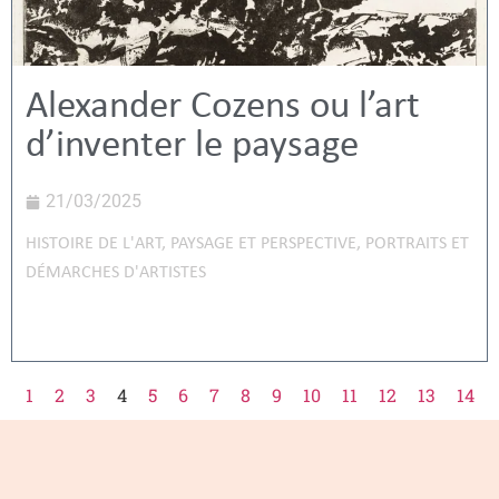
Alexander Cozens ou l’art
d’inventer le paysage
21/03/2025
HISTOIRE DE L'ART
,
PAYSAGE ET PERSPECTIVE
,
PORTRAITS ET
DÉMARCHES D'ARTISTES
1
2
3
4
5
6
7
8
9
10
11
12
13
14