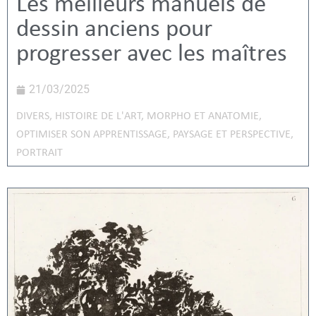
Les meilleurs manuels de
dessin anciens pour
progresser avec les maîtres
21/03/2025
DIVERS
,
HISTOIRE DE L'ART
,
MORPHO ET ANATOMIE
,
OPTIMISER SON APPRENTISSAGE
,
PAYSAGE ET PERSPECTIVE
,
PORTRAIT