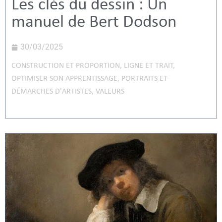
Les clés du dessin : Un
manuel de Bert Dodson
30/03/2025
CONSTRUCTION ET PROPORTION
,
LIGNE ET TRAIT
,
OPTIMISER SON APPRENTISSAGE
,
PORTRAITS ET
DÉMARCHES D'ARTISTES
,
VALEURS