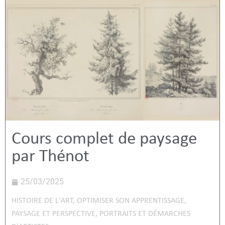
Cours complet de paysage
par Thénot
25/03/2025
HISTOIRE DE L'ART
,
OPTIMISER SON APPRENTISSAGE
,
PAYSAGE ET PERSPECTIVE
,
PORTRAITS ET DÉMARCHES