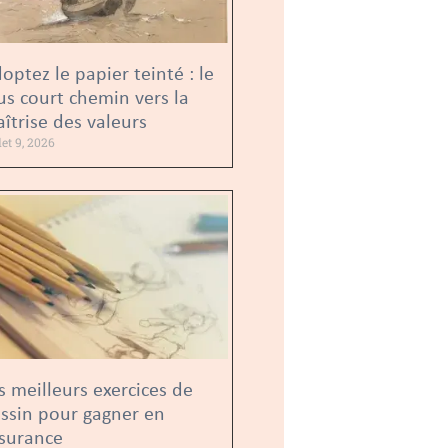
optez le papier teinté : le
us court chemin vers la
îtrise des valeurs
llet 9, 2026
s meilleurs exercices de
ssin pour gagner en
surance