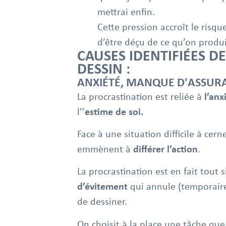
mettrai enfin.
Cette pression accroît le risqu
d’être déçu de ce qu’on produi
CAUSES IDENTIFIÉES D
DESSIN :
ANXIÉTÉ, MANQUE D'ASSURAN
La procrastination est reliée à
l’anx
l’’
estime de soi.
Face à une situation difficile à cer
emmènent à
différer l’action
.
La procrastination est en fait tou
d’évitement
qui annule (temporairem
de dessiner.
On choisit à la place une tâche que