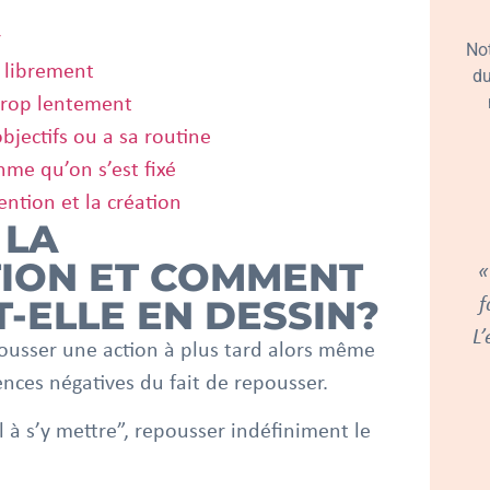
r
No
 librement
du
trop lentement
 objectifs ou a sa routine
thme qu’on s’est fixé
ention et la création
 LA
ION ET COMMENT
«
T-ELLE EN DESSIN?
f
L’
epousser une action à plus tard alors même
ces négatives du fait de repousser.
l à s’y mettre”, repousser indéfiniment le