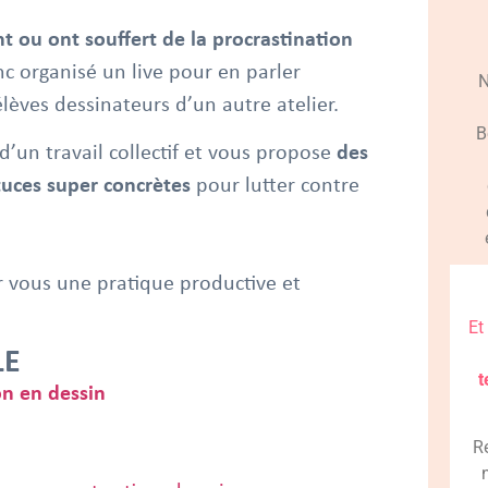
 ou ont souffert de la procrastination
 organisé un live pour en parler
N
èves dessinateurs d’un autre atelier.
B
t d’un travail collectif et vous propose
des
stuces super concrètes
pour lutter contre
 vous une pratique productive et
Et
LE
t
on en dessin
R