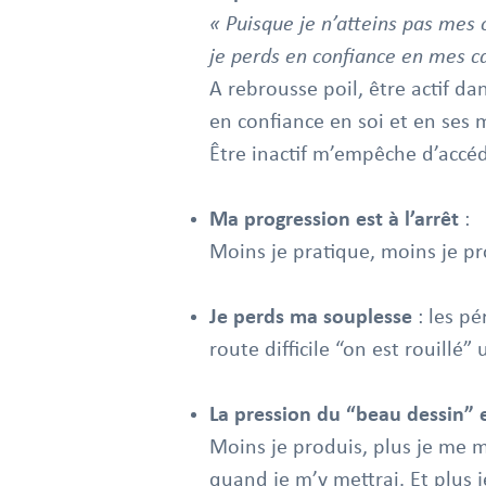
« Puisque je n’atteins pas mes o
je perds en confiance en mes c
A rebrousse poil, être actif d
en confiance en soi et en ses 
Être inactif m’empêche d’accéd
Ma progression est à l’arrêt
:
Moins je pratique, moins je p
Je perds ma souplesse
: les p
route difficile “on est rouillé
La pression du “beau dessin” e
Moins je produis, plus je me m
quand je m’y mettrai. Et plus 