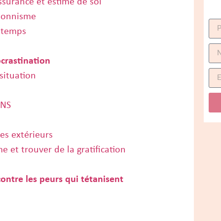
surance et estime de soi
tionnisme
 temps
ocrastination
 situation
INS
es extérieurs
 et trouver de la gratification
contre les peurs qui tétanisent