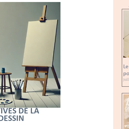
Le
po
jui
VES DE LA
DESSIN