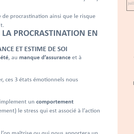
jui
e de procrastination ainsi que le risque
t.
E LA PROCRASTINATION EN
CE ET ESTIME DE SOI
iété
, au
manque d’assurance
et à
ner, ces 3 états émotionnels nous
t simplement un
comportement
ent) le stress qui est associé à l’action
 l’on maîtrise ou qui nous apportera un