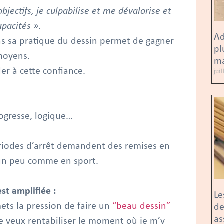
bjectifs, je culpabilise et me dévalorise et
apacités »
.
Ad
ans sa pratique du dessin permet de gagner
pl
moyens.
ma
er à cette confiance.
jui
rogresse, logique…
ériodes d’arrêt demandent des remises en
” un peu comme en sport.
st amplifiée :
Le
ets la pression de faire un
“beau dessin”
de
as
je veux rentabiliser le moment où je m’y