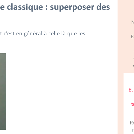
e classique : superposer des
N
t c’est en général à celle là que les
B
Et
t
R