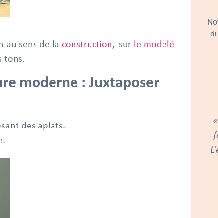
No
du
n au sens de la
construction
, sur
le modelé
 tons.
ure moderne : Juxtaposer
«
sant des aplats.
f
e.
L’