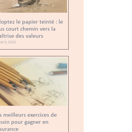
optez le papier teinté : le
us court chemin vers la
îtrise des valeurs
llet 9, 2026
s meilleurs exercices de
ssin pour gagner en
surance