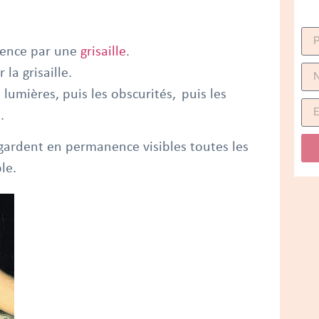
mence par une
grisaille
.
a grisaille.
umières, puis les obscurités, puis les
s.
gardent en permanence visibles toutes les
le.