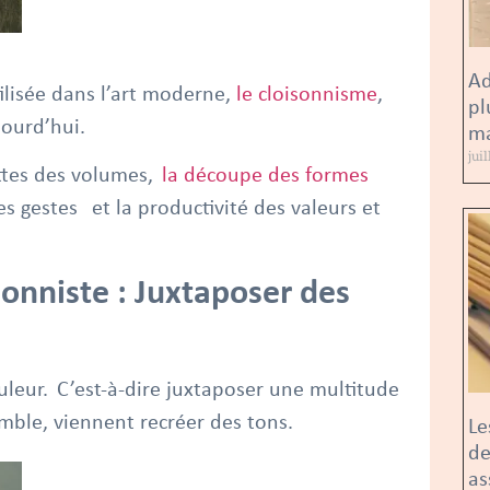
Ad
ilisée dans l’art moderne,
le cloisonnisme
,
pl
jourd’hui.
ma
jui
ettes des volumes,
la découpe des formes
des gestes et la productivité des valeurs et
onniste : Juxtaposer des
uleur. C’est-à-dire juxtaposer une multitude
emble, viennent recréer des tons.
Le
de
as