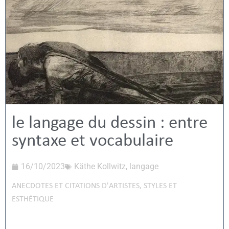
le langage du dessin : entre
syntaxe et vocabulaire
16/10/2023
Käthe Kollwitz
,
langage
ANECDOTES ET CITATIONS D'ARTISTES
,
STYLES ET
ESTHÉTIQUE