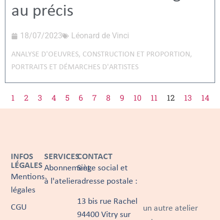
au précis
18/07/2023
Léonard de Vinci
ANALYSE D'OEUVRES
,
CONSTRUCTION ET PROPORTION
,
PORTRAITS ET DÉMARCHES D'ARTISTES
1
2
3
4
5
6
7
8
9
10
11
12
13
14
INFOS
SERVICES
CONTACT
LÉGALES
Abonnement
Siège social et
Mentions
à l'atelier
adresse postale :
légales
13 bis rue Rachel
CGU
un autre atelier
94400 Vitry sur