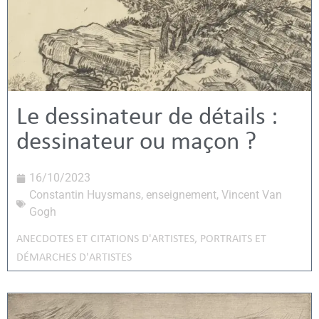
Le dessinateur de détails :
dessinateur ou maçon ?
16/10/2023
Constantin Huysmans
,
enseignement
,
Vincent Van
Gogh
ANECDOTES ET CITATIONS D'ARTISTES
,
PORTRAITS ET
DÉMARCHES D'ARTISTES