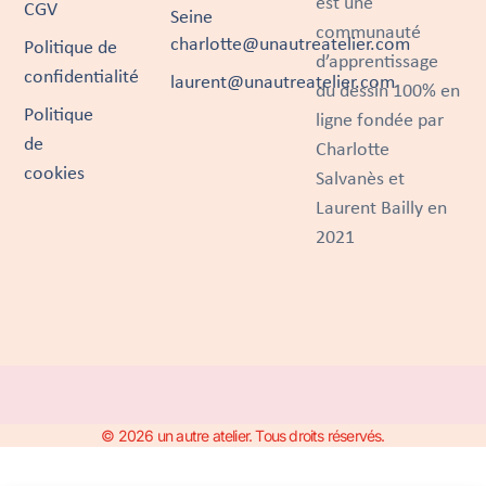
est une
CGV
Seine
communauté
charlotte@unautreatelier.com
Politique de
d’apprentissage
confidentialité
laurent@unautreatelier.com
du dessin 100% en
Politique
ligne fondée par
de
Charlotte
cookies
Salvanès et
Laurent Bailly en
2021
© 2026 un autre atelier. Tous droits réservés.