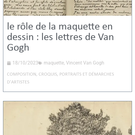
le rôle de la maquette en
dessin : les lettres de Van
Gogh
18/10/2023
maquette
,
Vincent Van Gogh
COMPOSITION
,
CROQUIS
,
PORTRAITS ET DÉMARCHES
D'ARTISTES