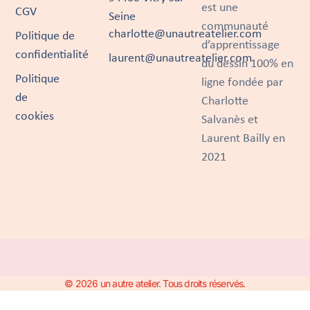
est une
CGV
Seine
communauté
charlotte@unautreatelier.com
Politique de
d’apprentissage
confidentialité
laurent@unautreatelier.com
du dessin 100% en
Politique
ligne fondée par
de
Charlotte
cookies
Salvanès et
Laurent Bailly en
2021
© 2026 un autre atelier. Tous droits réservés.