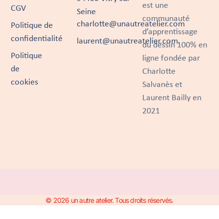
est une
CGV
Seine
communauté
charlotte@unautreatelier.com
Politique de
d’apprentissage
confidentialité
laurent@unautreatelier.com
du dessin 100% en
Politique
ligne fondée par
de
Charlotte
cookies
Salvanès et
Laurent Bailly en
2021
© 2026 un autre atelier. Tous droits réservés.