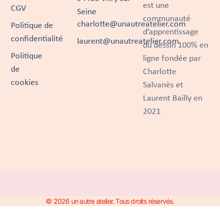
est une
CGV
Seine
communauté
charlotte@unautreatelier.com
Politique de
d’apprentissage
confidentialité
laurent@unautreatelier.com
du dessin 100% en
Politique
ligne fondée par
de
Charlotte
cookies
Salvanès et
Laurent Bailly en
2021
© 2026 un autre atelier. Tous droits réservés.