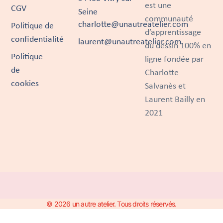
est une
CGV
Seine
communauté
charlotte@unautreatelier.com
Politique de
d’apprentissage
confidentialité
laurent@unautreatelier.com
du dessin 100% en
Politique
ligne fondée par
de
Charlotte
cookies
Salvanès et
Laurent Bailly en
2021
© 2026 un autre atelier. Tous droits réservés.