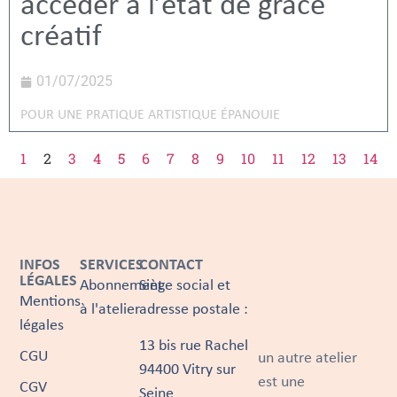
accéder à l’état de grâce
créatif
01/07/2025
POUR UNE PRATIQUE ARTISTIQUE ÉPANOUIE
1
2
3
4
5
6
7
8
9
10
11
12
13
14
INFOS
SERVICES
CONTACT
LÉGALES
Abonnement
Siège social et
Mentions
à l'atelier
adresse postale :
légales
13 bis rue Rachel
CGU
un autre atelier
94400 Vitry sur
est une
CGV
Seine